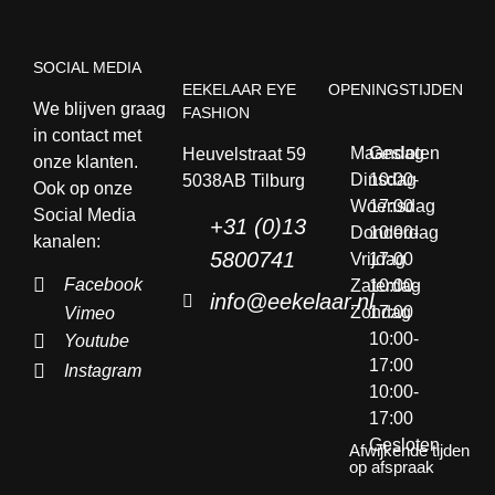
SOCIAL MEDIA
EEKELAAR EYE
OPENINGSTIJDEN
We blijven graag
FASHION
in contact met
Maandag
Gesloten
Heuvelstraat 59
onze klanten.
Dinsdag
10:00-
5038AB Tilburg
Ook op onze
Woensdag
17:00
Social Media
+31 (0)13
Donderdag
10:00-
kanalen:
5800741
Vrijdag
17:00
Facebook
Zaterdag
10:00-
info@eekelaar.nl
Zondag
17:00
Vimeo
10:00-
Youtube
17:00
Instagram
10:00-
17:00
Gesloten
Afwijkende tijden
op afspraak