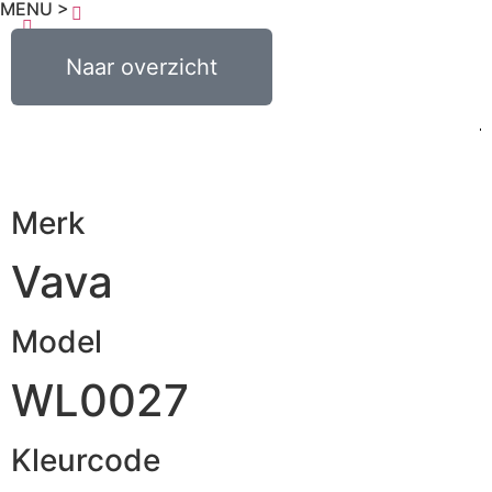
MENU >
€
0,00
Naar overzicht
0
Merk
Vava
Model
WL0027
Kleurcode