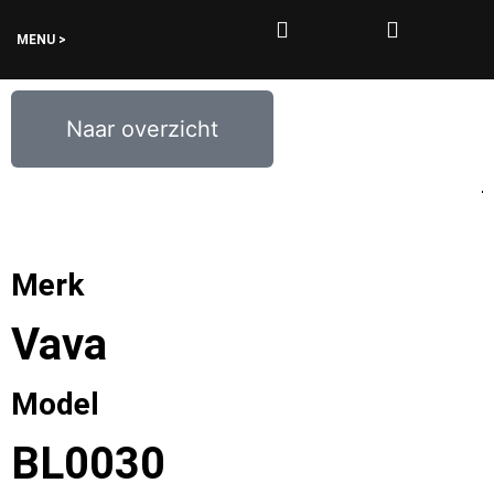
MENU >
0
€
0,00
Naar overzicht
Merk
Vava
Model
BL0030