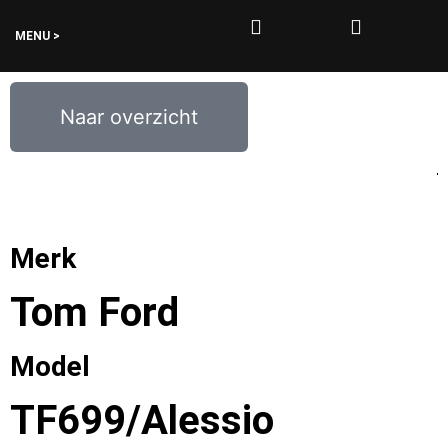
MENU >
0
€
0,00
Naar overzicht
Merk
Tom Ford
Model
TF699/Alessio