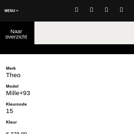
MENU >
0
Naar
€
0,00
overzicht
Merk
Theo
Model
Mille+93
Kleurcode
15
Kleur