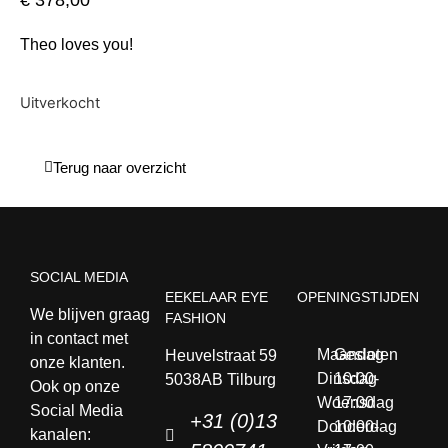
€
378,00
Theo loves you!
Uitverkocht
Terug naar overzicht
SOCIAL MEDIA
EEKELAAR EYE
OPENINGSTIJDEN
We blijven graag
FASHION
in contact met
Maandag
Gesloten
Heuvelstraat 59
onze klanten.
Dinsdag
10:00-
5038AB Tilburg
Ook op onze
Woensdag
17:00
Social Media
+31 (0)13
Donderdag
10:00-
kanalen: