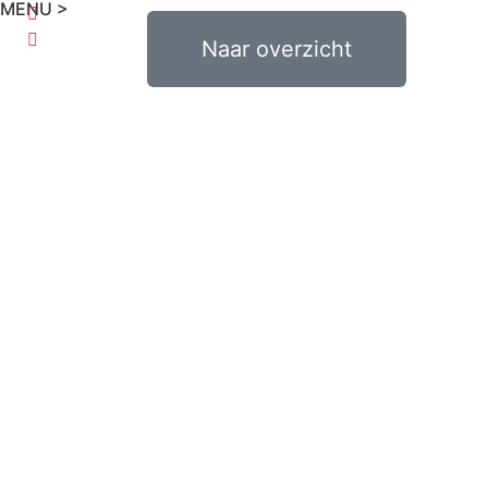
MENU >
0
€
0,00
Naar overzicht