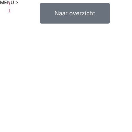
MENU >
0
€
0,00
Naar overzicht