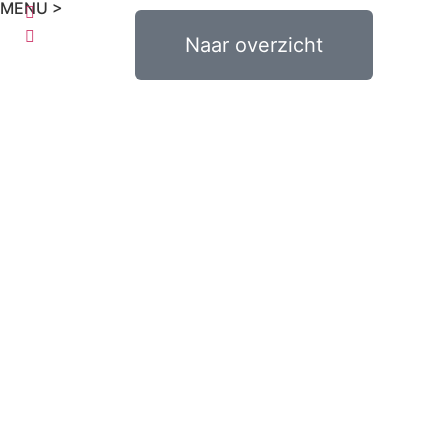
MENU >
€
0,00
Naar overzicht
0