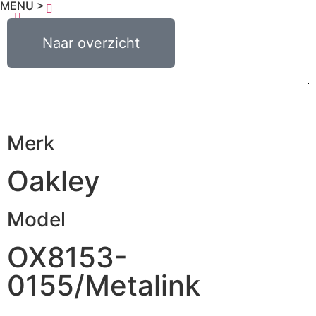
MENU >
0
€
0,00
Naar overzicht
Merk
Oakley
Model
OX8153-
0155/Metalink