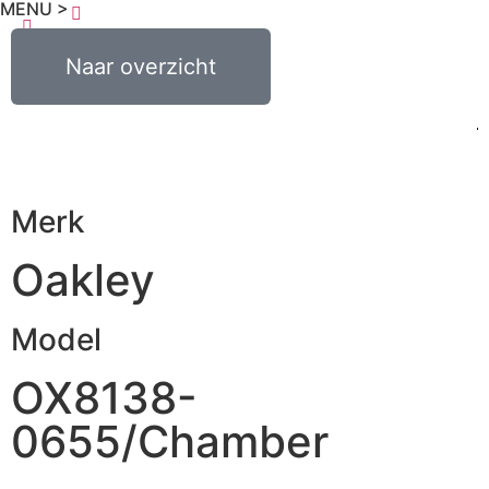
MENU >
€
0,00
Naar overzicht
0
Merk
Oakley
Model
OX8138-
0655/Chamber