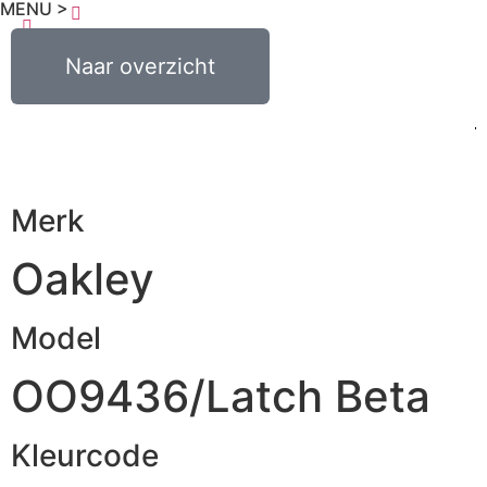
MENU >
€
0,00
Naar overzicht
0
Merk
Oakley
Model
OO9436/Latch Beta
Kleurcode