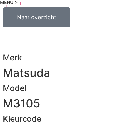
MENU >
0
€
0,00
Naar overzicht
Merk
Matsuda
Model
M3105
Kleurcode