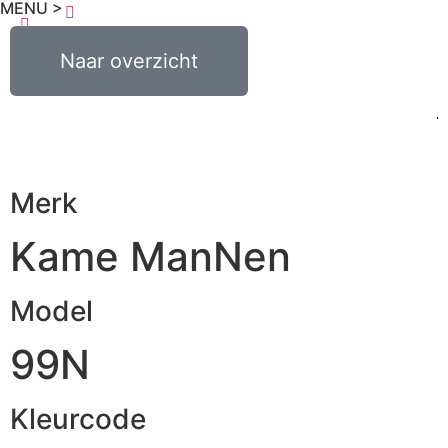
MENU >
€
0,00
Naar overzicht
0
Merk
Kame ManNen
Model
99N
Kleurcode