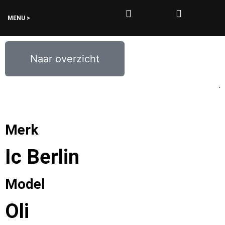
MENU >
0
€
0,00
Naar overzicht
Merk
Ic Berlin
Model
Oli