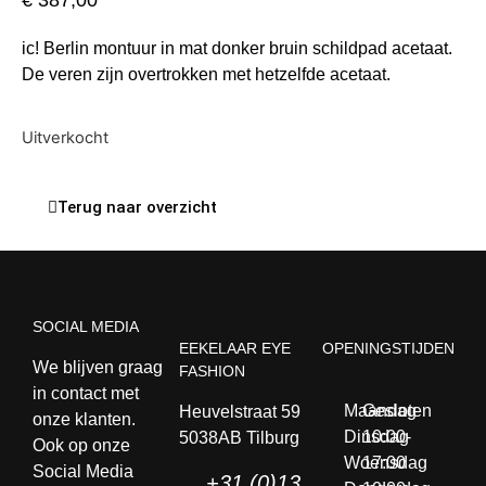
€
387,00
ic! Berlin montuur in mat donker bruin schildpad acetaat.
De veren zijn overtrokken met hetzelfde acetaat.
Uitverkocht
Terug naar overzicht
SOCIAL MEDIA
EEKELAAR EYE
OPENINGSTIJDEN
We blijven graag
FASHION
in contact met
Maandag
Gesloten
Heuvelstraat 59
onze klanten.
Dinsdag
10:00-
5038AB Tilburg
Ook op onze
Woensdag
17:00
Social Media
+31 (0)13