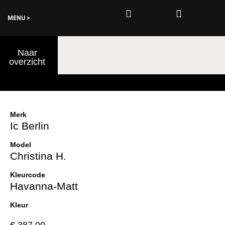
MENU >
0
Naar
€
0,00
overzicht
Merk
Ic Berlin
Model
Christina H.
Kleurcode
Havanna-Matt
Kleur