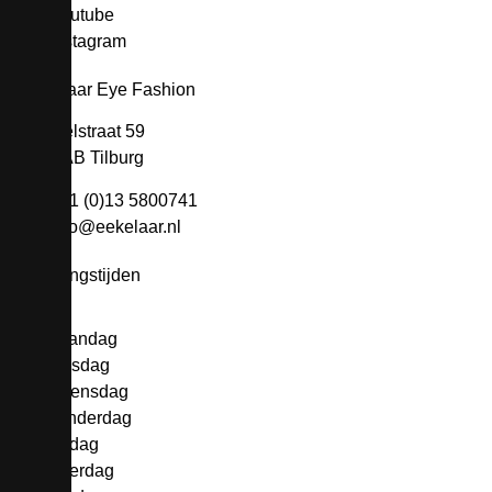
Youtube
Instagram
Eekelaar Eye Fashion
Heuvelstraat 59
5038AB Tilburg
+31 (0)13 5800741
info@eekelaar.nl
Openingstijden
Maandag
Dinsdag
Woensdag
Donderdag
Vrijdag
Zaterdag