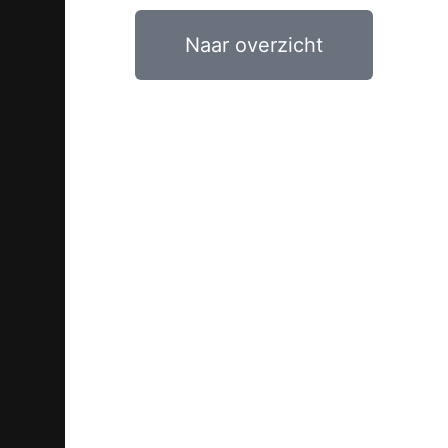
0
€
0,00
Naar overzicht