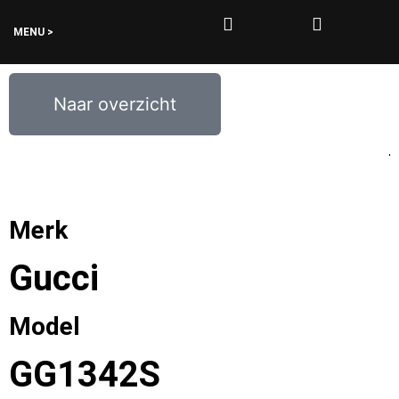
MENU >
0
€
0,00
Naar overzicht
Merk
Gucci
Model
GG1342S