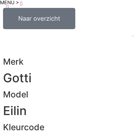
MENU >
€
0,00
Naar overzicht
0
Merk
Gotti
Model
Eilin
Kleurcode