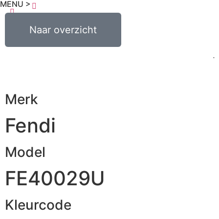
MENU >
€
0,00
Naar overzicht
0
Merk
Fendi
Model
FE40029U
Kleurcode