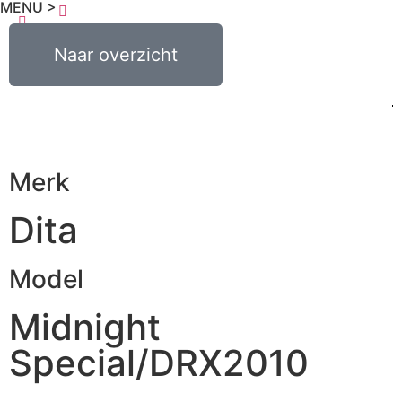
MENU >
0
€
0,00
Naar overzicht
Merk
Dita
Model
Midnight
Special/DRX2010