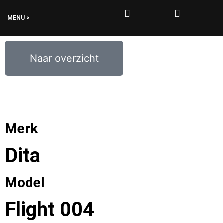
MENU >
0
€
0,00
Naar overzicht
Merk
Dita
Model
Flight 004