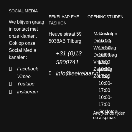
SOCIAL MEDIA
EEKELAAR EYE
OPENINGSTIJDEN
We blijven graag
FASHION
in contact met
Maandag
Gesloten
Heuvelstraat 59
onze klanten.
Dinsdag
10:00-
5038AB Tilburg
Ook op onze
Woensdag
17:00
Social Media
+31 (0)13
Donderdag
10:00-
kanalen:
5800741
Vrijdag
17:00
Facebook
Zaterdag
10:00-
info@eekelaar.nl
Zondag
17:00
Vimeo
10:00-
Youtube
17:00
Instagram
10:00-
17:00
Gesloten
Afwijkende tijden
op afspraak