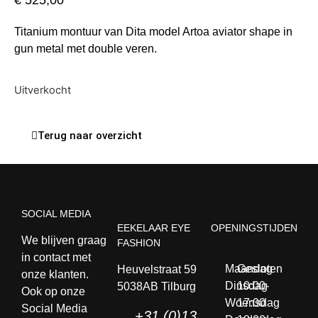
€
525,00
Titanium montuur van Dita model Artoa aviator shape in
gun metal met double veren.
Uitverkocht
Terug naar overzicht
SOCIAL MEDIA
EEKELAAR EYE
OPENINGSTIJDEN
We blijven graag
FASHION
in contact met
Maandag
Gesloten
Heuvelstraat 59
onze klanten.
Dinsdag
10:00-
5038AB Tilburg
Ook op onze
Woensdag
17:00
Social Media
+31 (0)13