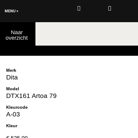
MENU >
0
Naar
€
0,00
overzicht
Merk
Dita
Model
DTX161 Artoa 79
Kleurcode
A-03
Kleur