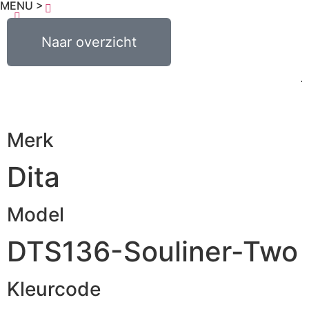
MENU >
0
€
0,00
Naar overzicht
Merk
Dita
Model
DTS136-Souliner-Two
Kleurcode