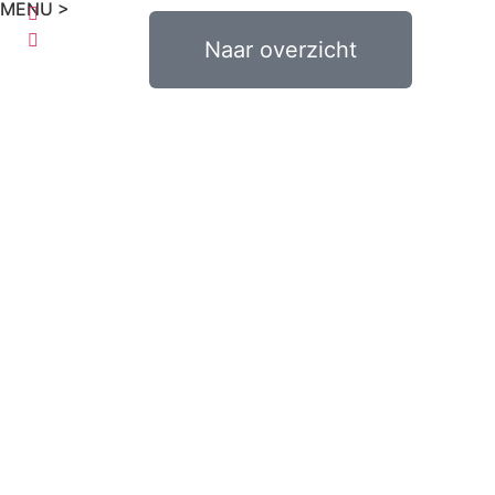
MENU >
€
0,00
Naar overzicht
0