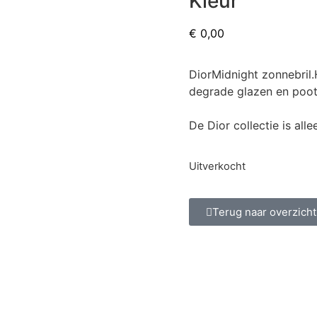
Kleur
€
0,00
DiorMidnight zonnebril.
degrade glazen en poot
De Dior collectie is all
Uitverkocht
Terug naar overzicht