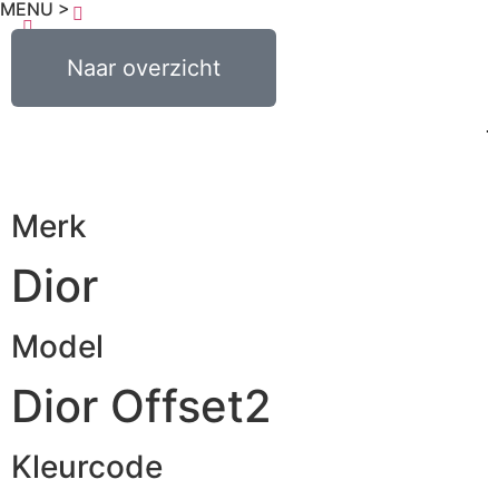
MENU >
€
0,00
Naar overzicht
0
Merk
Dior
Model
Dior Offset2
Kleurcode