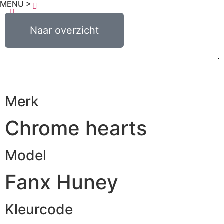
MENU >
0
€
0,00
Naar overzicht
Merk
Chrome hearts
Model
Fanx Huney
Kleurcode