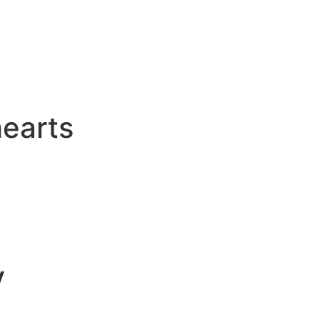
earts
V