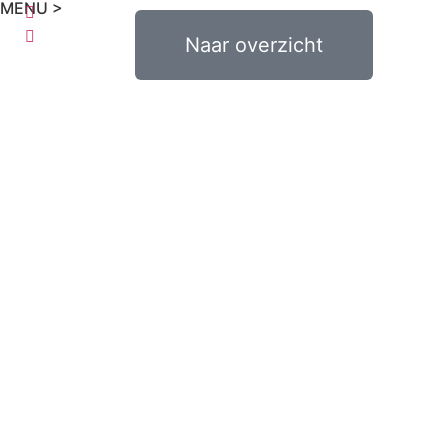
MENU >
€
0,00
Naar overzicht
0