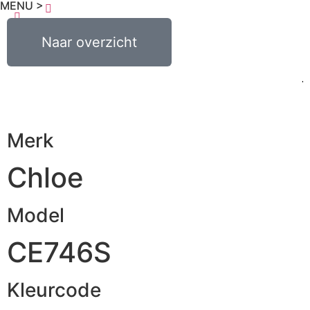
MENU >
€
0,00
Naar overzicht
0
Merk
Chloe
Model
CE746S
Kleurcode