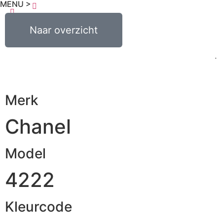
MENU >
€
0,00
Naar overzicht
0
Merk
Chanel
Model
4222
Kleurcode