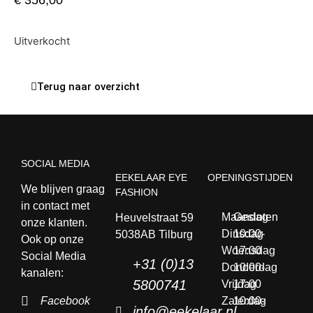
€
356,00
Uitverkocht
Terug naar overzicht
SOCIAL MEDIA
EEKELAAR EYE
OPENINGSTIJDEN
We blijven graag
FASHION
in contact met
Maandag
Gesloten
Heuvelstraat 59
onze klanten.
Dinsdag
10:00-
5038AB Tilburg
Ook op onze
Woensdag
17:00
Social Media
+31 (0)13
Donderdag
10:00-
kanalen:
5800741
Vrijdag
17:00
Facebook
Zaterdag
10:00-
info@eekelaar.nl