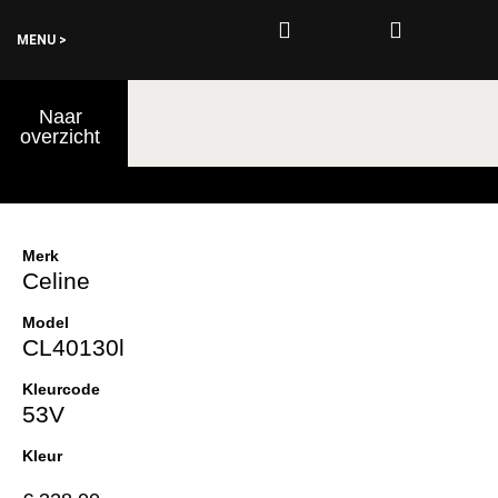
MENU >
0
Naar
€
0,00
overzicht
Merk
Celine
Model
CL40130l
Kleurcode
53V
Kleur