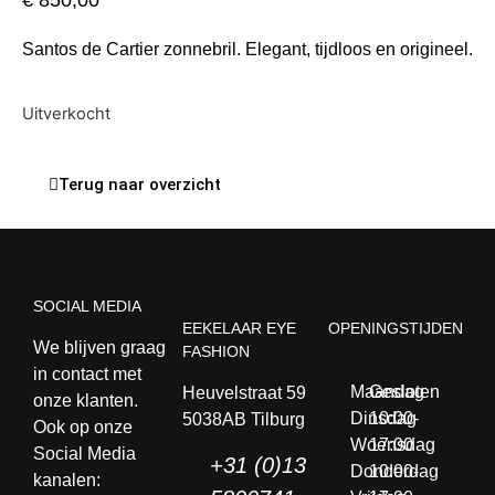
€
850,00
Santos de Cartier zonnebril. Elegant, tijdloos en origineel.
Uitverkocht
Terug naar overzicht
SOCIAL MEDIA
EEKELAAR EYE
OPENINGSTIJDEN
We blijven graag
FASHION
in contact met
Maandag
Gesloten
Heuvelstraat 59
onze klanten.
Dinsdag
10:00-
5038AB Tilburg
Ook op onze
Woensdag
17:00
Social Media
+31 (0)13
Donderdag
10:00-
kanalen: