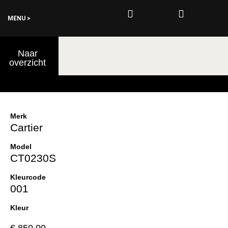
MENU >
0
Naar
€
0,00
overzicht
Merk
Cartier
Model
CT0230S
Kleurcode
001
Kleur