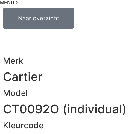
MENU >
€
0,00
Naar overzicht
0
Merk
Cartier
Model
CT0092O (individual)
Kleurcode