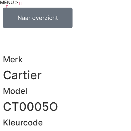
MENU >
€
0,00
Naar overzicht
0
Merk
Cartier
Model
CT0005O
Kleurcode