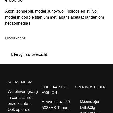
€
800,00
Akoni zonnebril, model Juno-two. Tijdloos en stijlvol
model in double titanium met japans acetaat randen om
het zonneglas
Uitverkocht
Terug naar overzicht
SOCIAL MEDIA
EEKELAAR EYE
OPENINGSTIJDEN
We blijven graag
FASHION
in contact met
Maandag
Gesloten
Heuvelstraat 59
onze klanten.
Dinsdag
10:00-
5038AB Tilburg
Ook op onze