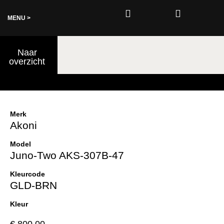
MENU >
0
Naar
€
0,00
overzicht
Merk
Akoni
Model
Juno-Two AKS-307B-47
Kleurcode
GLD-BRN
Kleur