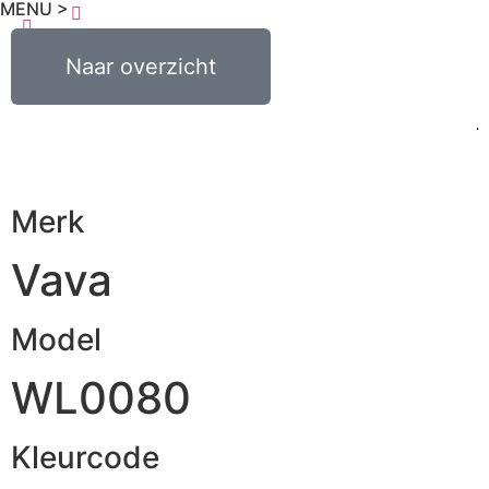
MENU >
€
0,00
Naar overzicht
0
Merk
Vava
Model
WL0080
Kleurcode