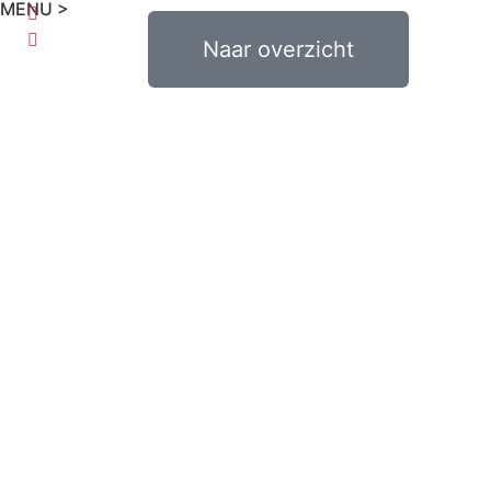
MENU >
€
0,00
Naar overzicht
0