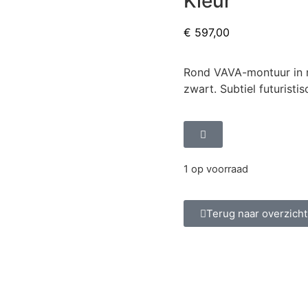
Kleur
€
597,00
Rond VAVA-montuur in r
zwart. Subtiel futuristis
1 op voorraad
Terug naar overzicht