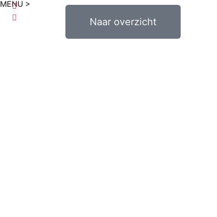
MENU >
€
0,00
Naar overzicht
0