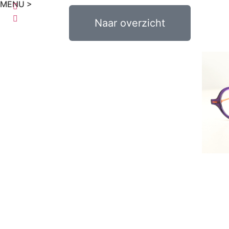
MENU >
€
0,00
Naar overzicht
0