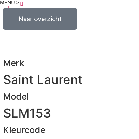
MENU >
€
0,00
Naar overzicht
0
Merk
Saint Laurent
Model
SLM153
Kleurcode