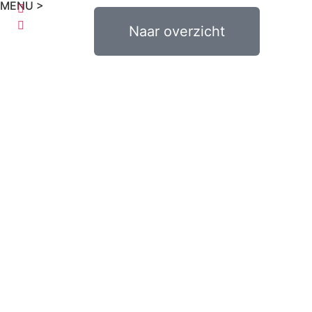
MENU >
0
€
0,00
Naar overzicht