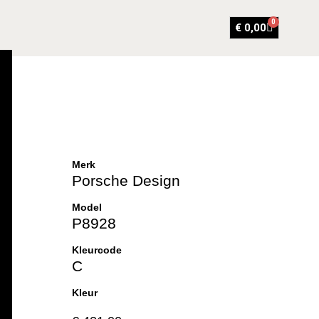
0
€
0,00
Merk
Porsche Design
Model
P8928
Kleurcode
C
Kleur