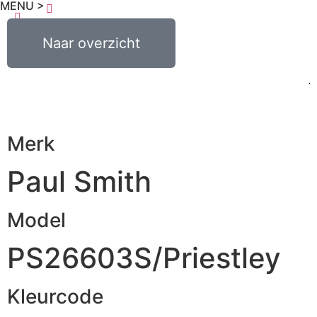
MENU >
€
0,00
Naar overzicht
0
Merk
Paul Smith
Model
PS26603S/Priestley
Kleurcode