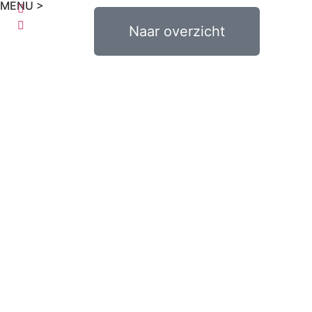
MENU >
€
0,00
Naar overzicht
0