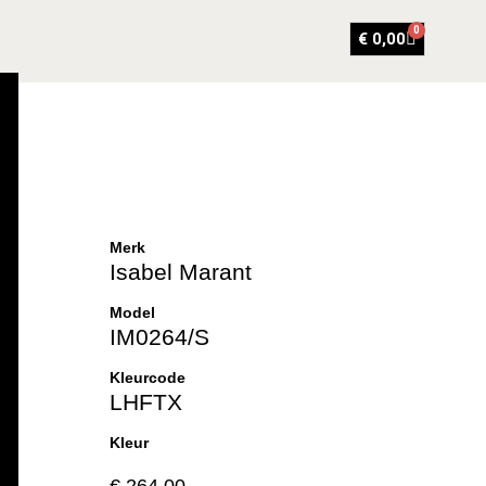
0
€
0,00
Merk
Isabel Marant
Model
IM0264/S
Kleurcode
LHFTX
Kleur