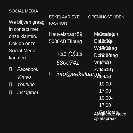
SOCIAL MEDIA
EEKELAAR EYE
OPENINGSTIJDEN
We blijven graag
FASHION
in contact met
Maandag
Gesloten
Heuvelstraat 59
onze klanten.
Dinsdag
10:00-
5038AB Tilburg
Ook op onze
Woensdag
17:00
Social Media
+31 (0)13
Donderdag
10:00-
kanalen:
5800741
Vrijdag
17:00
Facebook
Zaterdag
10:00-
info@eekelaar.nl
Zondag
17:00
Vimeo
10:00-
Youtube
17:00
Instagram
10:00-
17:00
Gesloten
Afwijkende tijden
op afspraak