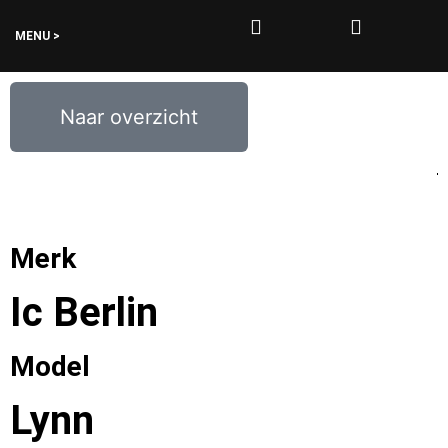
MENU >
0
€
0,00
Naar overzicht
Merk
Ic Berlin
Model
Lynn