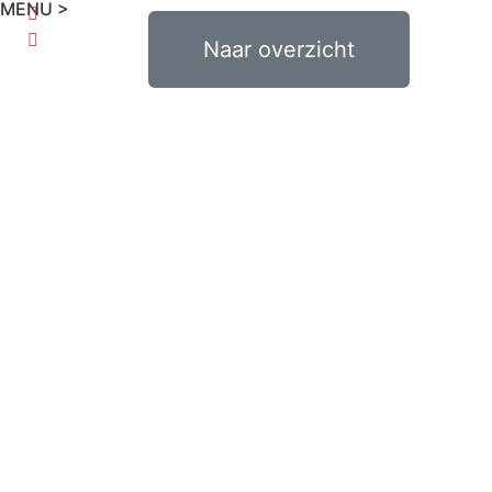
MENU >
€
0,00
Naar overzicht
0