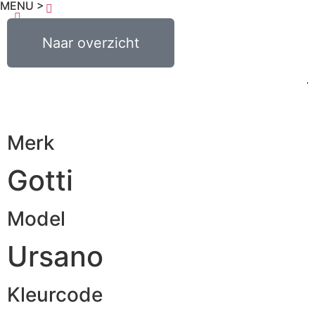
MENU >
€
0,00
Naar overzicht
0
Merk
Gotti
Model
Ursano
Kleurcode