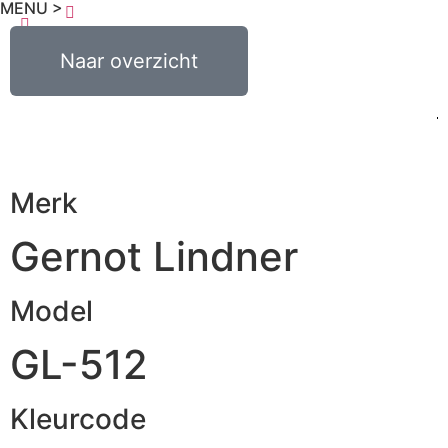
MENU >
€
0,00
Naar overzicht
0
Merk
Gernot Lindner
Model
GL-512
Kleurcode