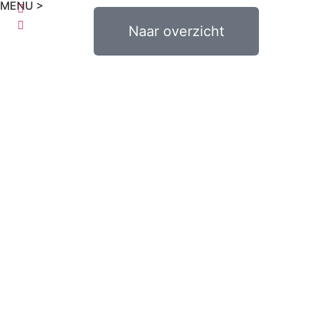
MENU >
0
€
0,00
Naar overzicht